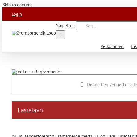
Skip to content
Login
Søg efter:
Velkommen
Ins
Denne begivenhed er alle
Fastelavn
Ørum Beboerforening i samarbejde med FDF og Dagli’ Brugsen af