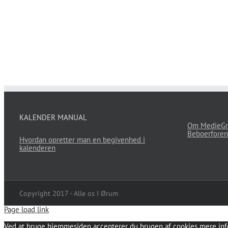
KALENDER MANUAL
Om MedieGr
Beboerforen
Hvordan opretter man en begivenhed i
kalenderen
Copyright 2017 - Alle os I Ørum
Page load link
Ved at bruge hjemmesiden accepterer du brugen af cookies
mere inf