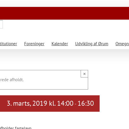
titutioner
Foreninger
Kalender
Udvikling af Ørum
Omegne
×
rede afholdt.
3. marts, 2019 kl. 14:00
16:30
-
holder fastelavn.