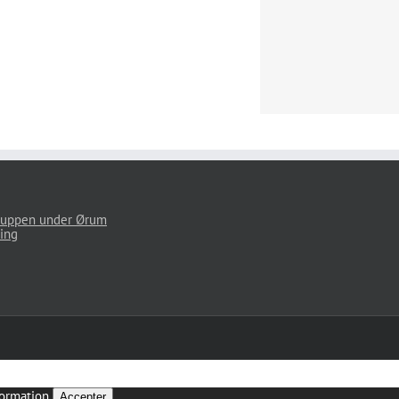
uppen under Ørum
ing
ormation
Accepter