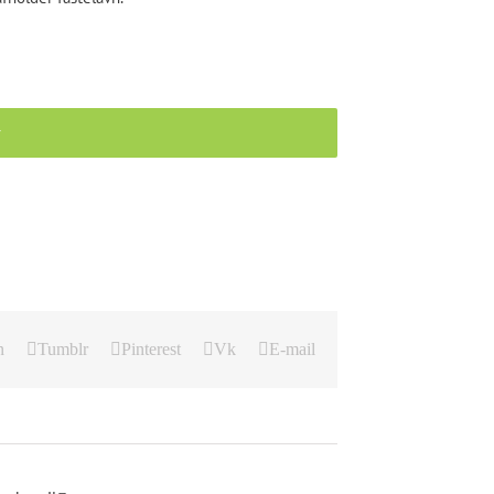
r
n
Tumblr
Pinterest
Vk
E-mail