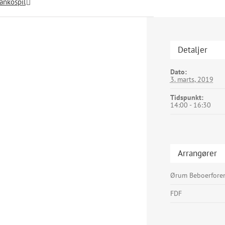
ankospil
Detaljer
Dato:
3. marts, 2019
Tidspunkt:
14:00 - 16:30
Arrangører
Ørum Beboerfore
FDF