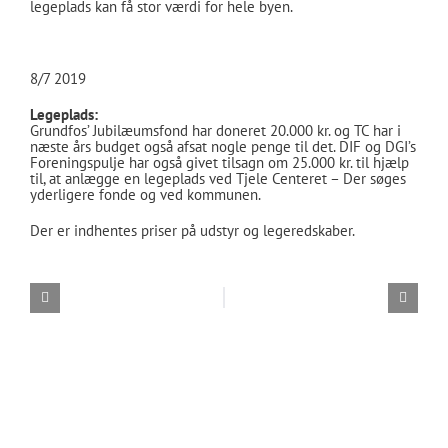
legeplads kan få stor værdi for hele byen.
8/7 2019
Legeplads:
Grundfos’ Jubilæumsfond har doneret 20.000 kr. og TC har i
næste års budget også afsat nogle penge til det. DIF og DGI’s
Foreningspulje har også givet tilsagn om 25.000 kr. til hjælp
til, at anlægge en legeplads ved Tjele Centeret – Der søges
yderligere fonde og ved kommunen.
Der er indhentes priser på udstyr og legeredskaber.