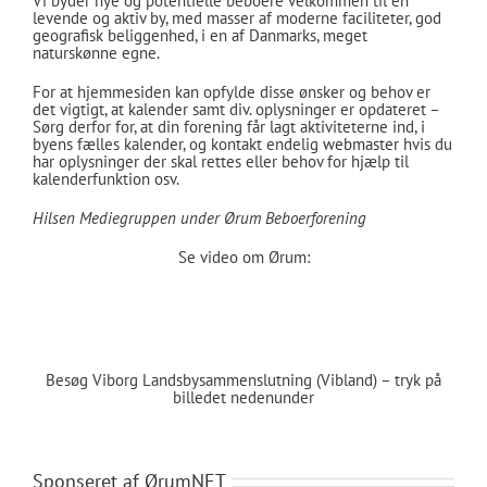
Vi byder nye og potentielle beboere velkommen til en
levende og aktiv by, med masser af moderne faciliteter, god
geografisk beliggenhed, i en af Danmarks, meget
naturskønne egne.
For at hjemmesiden kan opfylde disse ønsker og behov er
det vigtigt, at kalender samt div. oplysninger er opdateret –
Sørg derfor for, at din forening får lagt aktiviteterne ind, i
byens fælles kalender, og kontakt endelig
webmaster
hvis du
har oplysninger der skal rettes eller behov for hjælp til
kalenderfunktion osv.
Hilsen Mediegruppen under Ørum Beboerforening
Se video om Ørum:
Besøg Viborg Landsbysammenslutning (Vibland) – tryk på
billedet nedenunder
Sponseret af ØrumNET