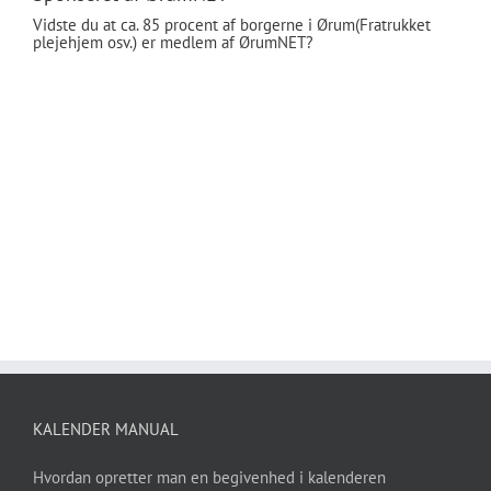
Vidste du at ca. 85 procent af borgerne i Ørum(Fratrukket
plejehjem osv.) er medlem af ØrumNET?
KALENDER MANUAL
Hvordan opretter man en begivenhed i kalenderen