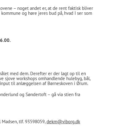
kovene – noget andet er, at de rent faktisk bliver
g kommune og høre jeres bud på, hvad I ser som
16.00.
let med dem. Derefter er der lagt op til en
røve sjove workshops omhandlende hulebyg, bål,
input til anlæggelsen af Børneskoven i Ørum.
derlund og Søndertoft – gå via stien fra
l Madsen, tlf. 93598059,
dekm@viborg.dk