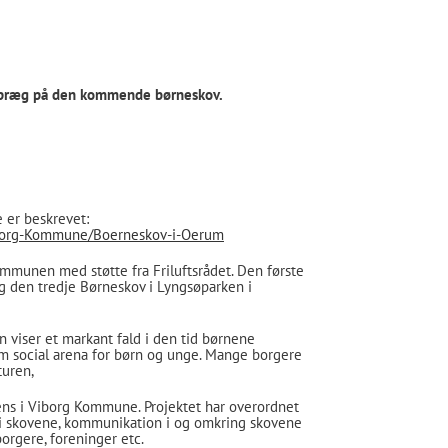
it præg på den kommende børneskov.
 er beskrevet:
Viborg-Kommune/Boerneskov-i-Oerum
mmunen med støtte fra Friluftsrådet. Den første
g den tredje Børneskov i Lyngsøparken i
 viser et markant fald i den tid børnene
som social arena for børn og unge. Mange borgere
turen,
ens i Viborg Kommune. Projektet har overordnet
 i skovene, kommunikation i og omkring skovene
borgere, foreninger etc.