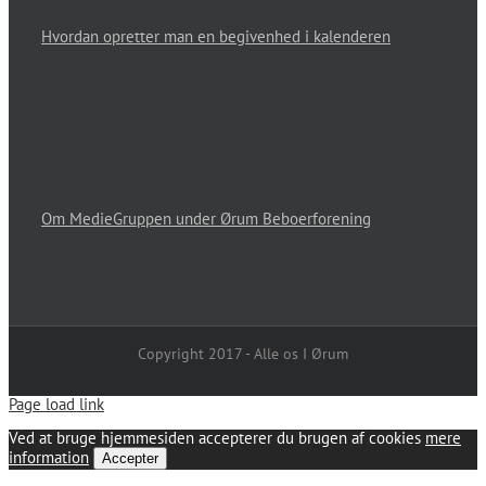
Hvordan opretter man en begivenhed i kalenderen
Om MedieGruppen under Ørum Beboerforening
Copyright 2017 - Alle os I Ørum
Page load link
Ved at bruge hjemmesiden accepterer du brugen af cookies
mere
information
Accepter