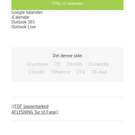
Tilføj til kalender
Google kalender
iCalendar
Outlook 365
Outlook Live
Del denne side:
Facebook
X
Reddit
LinkedIn
Tumblr
Pinterest
Vk
E-mail
FDF loppemarked
AFLYSNING Tur til Fanø