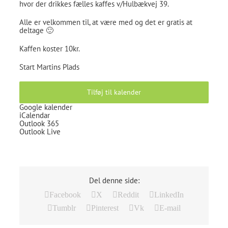
hvor der drikkes fælles kaffes v/Hulbækvej 39.
Alle er velkommen til, at være med og det er gratis at
deltage 🙂
Kaffen koster 10kr.
Start Martins Plads
Tilføj til kalender
Google kalender
iCalendar
Outlook 365
Outlook Live
Del denne side:
Facebook
X
Reddit
LinkedIn
Tumblr
Pinterest
Vk
E-mail