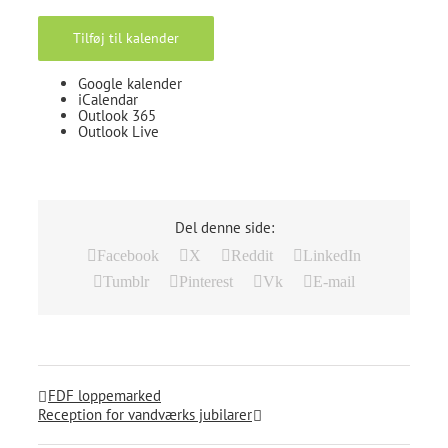
Tilføj til kalender
Google kalender
iCalendar
Outlook 365
Outlook Live
Del denne side:
Facebook
X
Reddit
LinkedIn
Tumblr
Pinterest
Vk
E-mail
FDF loppemarked
Reception for vandværks jubilarer