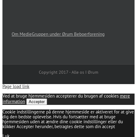
Om MedieGruppen under Ørum Beboerforening
Copyright 2017 - Alle os I Ørum
Page load link
Ved at bruge hjemmesiden accepterer du brugen af cookies
mere
information
Accepter
Cookie indstillingerne på denne hjemmeside er aktiveret for at give
dig den bedste oplevelse. Hvis du fortsætter med at bruge
hjemmesiden uden at ændre dine cookie indstillinger eller du
klikker Accepter herunder, betragtes dette som din accept
Luk