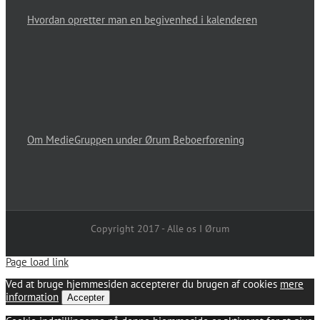
Hvordan opretter man en begivenhed i kalenderen
Om MedieGruppen under Ørum Beboerforening
Copyright 2017 - Alle os I Ørum
Page load link
Ved at bruge hjemmesiden accepterer du brugen af cookies
mere
information
Accepter