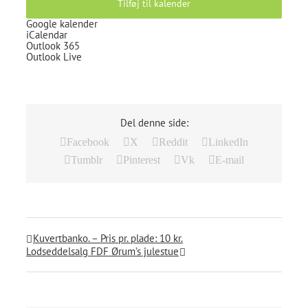
Tilføj til kalender
Google kalender
iCalendar
Outlook 365
Outlook Live
Del denne side:
Facebook
X
Reddit
LinkedIn
Tumblr
Pinterest
Vk
E-mail
Kuvertbanko. – Pris pr. plade: 10 kr.
Lodseddelsalg FDF Ørum’s julestue