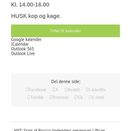
Kl. 14.00-16.00
HUSK kop og kage.
Tilføj til kalender
Google kalender
iCalendar
Outlook 365
Outlook Live
Del denne side:
Facebook
X
Reddit
LinkedIn
Tumblr
Pinterest
Vk
E-mail
NYT: Start af Boccia (indendørs petanque) i Ørum