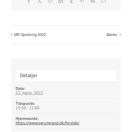
Facebook
X
Reddit
LinkedIn
Tumblr
Pinterest
Vk
E-
mail
ØIF Opvisning 2022
Banko.
Detaljer
Dato:
22. marts, 2022
Tidspunkt:
19:30 - 22:00
Hjemmeside:
https://www.oerumvand.dk/forside/