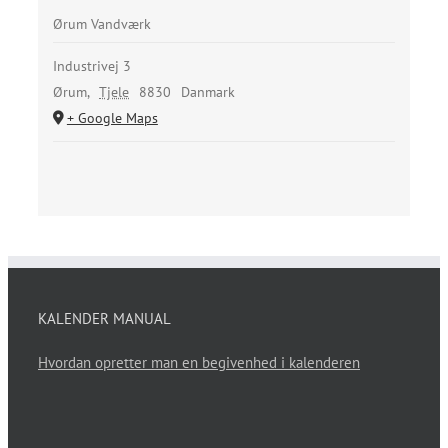
Ørum Vandværk
Industrivej 3
Ørum
,
Tjele
8830
Danmark
+ Google Maps
KALENDER MANUAL
Hvordan opretter man en begivenhed i kalenderen