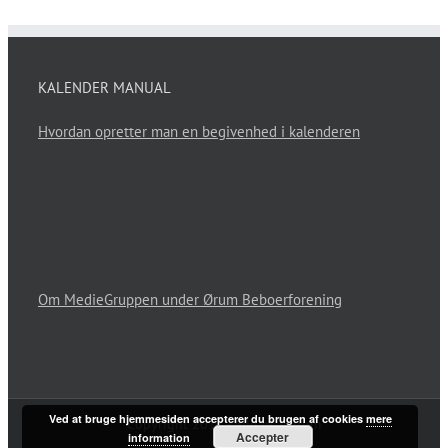
KALENDER MANUAL
Hvordan opretter man en begivenhed i kalenderen
Om MedieGruppen under Ørum Beboerforening
Ved at bruge hjemmesiden accepterer du brugen af cookies
mere
Copyright 2017 - Alle os I Ørum
Accepter
information