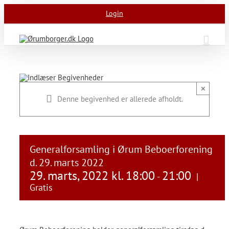
Skip
Login
to
content
×
Denne begivenhed er allerede afholdt.
Generalforsamling i Ørum Beboerforening
d. 29. marts 2022
29. marts, 2022 kl. 18:00
21:00
-
|
Gratis