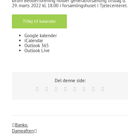
Ørum Beboerforening holder generalforsamling tirsdag d.
29. marts 2022 kl. 18.00 i forsamlingshuset i Tjelecenteret.
Tilføj til kalender
Google kalender
iCalendar
Outlook 365
Outlook Live
Del denne side:
Facebook
X
Reddit
LinkedIn
Tumblr
Pinterest
Vk
E-
mail
Banko.
Dameaften