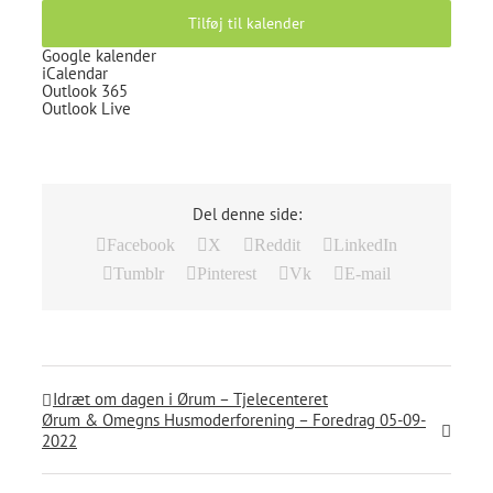
Tilføj til kalender
Google kalender
iCalendar
Outlook 365
Outlook Live
Del denne side:
Facebook
X
Reddit
LinkedIn
Tumblr
Pinterest
Vk
E-mail
Idræt om dagen i Ørum – Tjelecenteret
Ørum & Omegns Husmoderforening – Foredrag 05-09-
2022