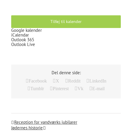
Tilføj til kalender
Google kalender
iCalendar
Outlook 365
Outlook Live
Del denne side:
Facebook
X
Reddit
LinkedIn
Tumblr
Pinterest
Vk
E-mail
Reception for vandværks jubilarer
Jødernes historie