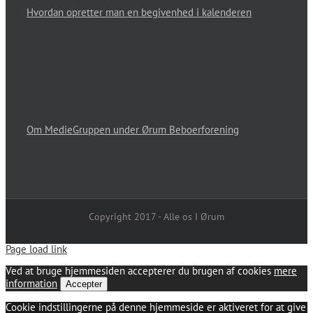
Hvordan opretter man en begivenhed i kalenderen
Om MedieGruppen under Ørum Beboerforening
Copyright 2017 - Alle os I Ørum
Page load link
Ved at bruge hjemmesiden accepterer du brugen af cookies
mere
information
Accepter
Cookie indstillingerne på denne hjemmeside er aktiveret for at give