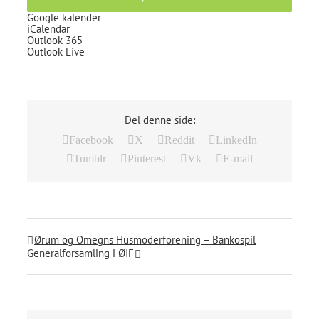
Google kalender
iCalendar
Outlook 365
Outlook Live
Del denne side:
Facebook
X
Reddit
LinkedIn
Tumblr
Pinterest
Vk
E-mail
Ørum og Omegns Husmoderforening – Bankospil
Generalforsamling i ØIF