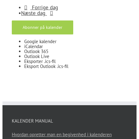
Forrige dag
Næste dag
Abonner på kalender
Google kalender
iCalendar
Outlook 365
Outlook Live
Eksporter .ics-fil
Eksport Outlook .ics-fil
KALENDER MANUAL
Hvordan opretter man en begivenhed i kalenderen