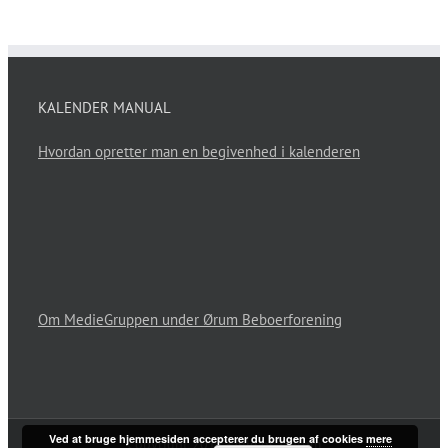
KALENDER MANUAL
Hvordan opretter man en begivenhed i kalenderen
Om MedieGruppen under Ørum Beboerforening
Ved at bruge hjemmesiden accepterer du brugen af cookies
mere
Copyright 2017 - Alle os I Ørum