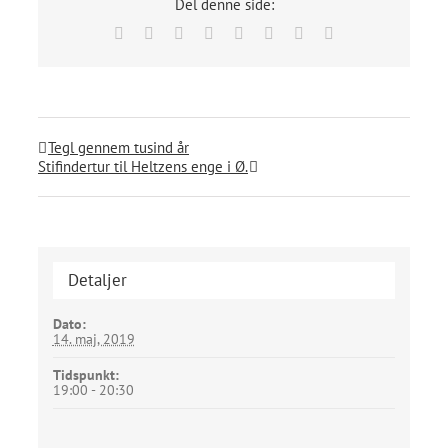
Del denne side:
Facebook
X
Reddit
LinkedIn
Tumblr
Pinterest
Vk
E-
mail
Tegl gennem tusind år
Stifindertur til Heltzens enge i Ø.
Detaljer
Dato:
14. maj, 2019
Tidspunkt:
19:00 - 20:30