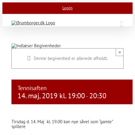
Skip
Login
to
content
×
Denne begivenhed er allerede afholdt.
Tennisaften
14. maj, 2019 kl. 19:00
20:30
-
Tirsdag d. 14. Maj kl. 19.00 kan nye såvel som “gamle”
spillere