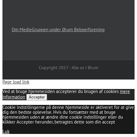
Om MedieGruppen under Ørum Beboerforening
Copyright 2017 - Alle os I Ørum
Page load link
Ved at bruge hjemmesiden accepterer du brugen af cookies
mere
information
Accepter
Cookie indstillingerne på denne hjemmeside er aktiveret for at give
dig den bedste oplevelse. Hvis du fortsætter med at bruge
hjemmesiden uden at ændre dine cookie indstillinger eller du
klikker Accepter herunder, betragtes dette som din accept
Luk