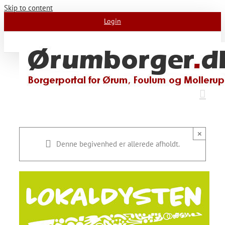
Skip to content
Login
×
Denne begivenhed er allerede afholdt.