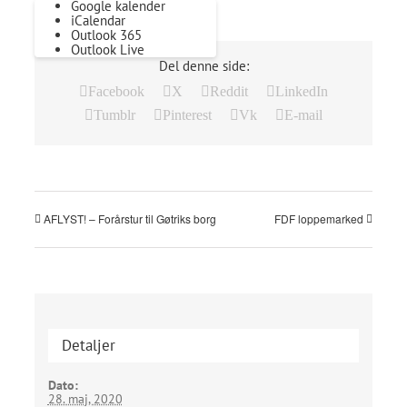
Google kalender
iCalendar
Outlook 365
Outlook Live
Del denne side:
Facebook
X
Reddit
LinkedIn
Tumblr
Pinterest
Vk
E-mail
AFLYST! – Forårstur til Gøtriks borg
FDF loppemarked
Detaljer
Dato:
28. maj, 2020