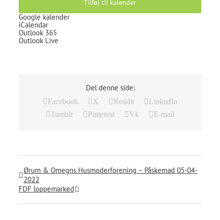
Tilføj til kalender
Google kalender
iCalendar
Outlook 365
Outlook Live
Del denne side:
Facebook
X
Reddit
LinkedIn
Tumblr
Pinterest
Vk
E-mail
Ørum & Omegns Husmoderforening – Påskemad 05-04-
2022
FDF loppemarked