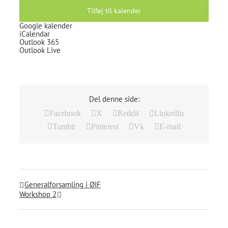
Tilføj til kalender
Google kalender
iCalendar
Outlook 365
Outlook Live
Del denne side:
Facebook
X
Reddit
LinkedIn
Tumblr
Pinterest
Vk
E-mail
Generalforsamling i ØIF
Workshop 2