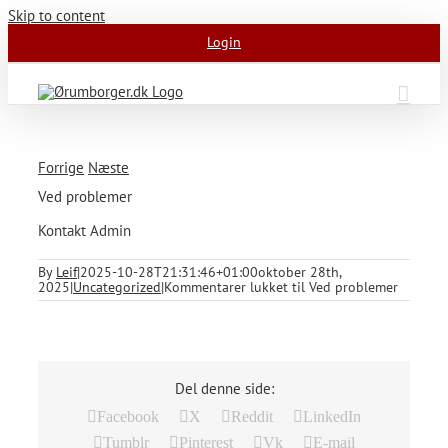
Skip to content
Login
Forrige
Næste
Ved problemer
Kontakt Admin
By
Leif
|
2025-10-28T21:31:46+01:00
oktober 28th,
2025
|
Uncategorized
|
Kommentarer lukket
til Ved problemer
Del denne side:
Facebook
X
Reddit
LinkedIn
Tumblr
Pinterest
Vk
E-mail