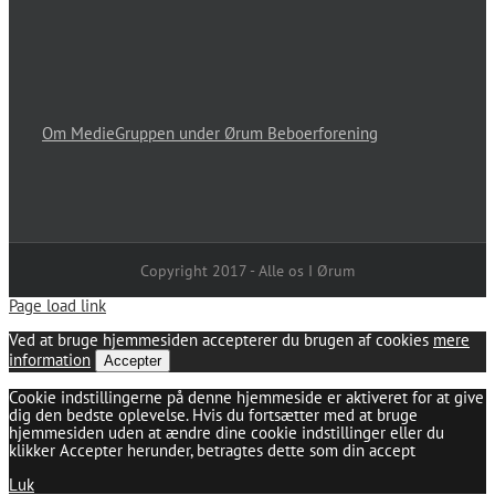
Om MedieGruppen under Ørum Beboerforening
Copyright 2017 - Alle os I Ørum
Page load link
Ved at bruge hjemmesiden accepterer du brugen af cookies
mere
information
Accepter
Cookie indstillingerne på denne hjemmeside er aktiveret for at give
dig den bedste oplevelse. Hvis du fortsætter med at bruge
hjemmesiden uden at ændre dine cookie indstillinger eller du
klikker Accepter herunder, betragtes dette som din accept
Luk