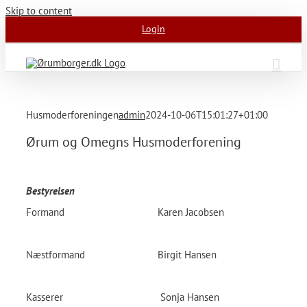
Skip to content
Login
Husmoderforeningen
admin
2024-10-06T15:01:27+01:00
Ørum og Omegns Husmoderforening
Bestyrelsen
Formand
Karen Jacobsen
Næstformand
Birgit Hansen
Kasserer
Sonja Hansen