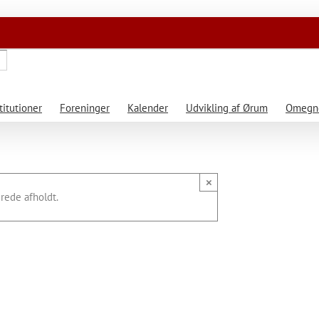
titutioner
Foreninger
Kalender
Udvikling af Ørum
Omegne
×
rede afholdt.