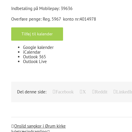
Indbetaling på Mobilepay: 39636
Overføre penge: Reg. 5967 konto nr:4014978
Tilføj til kalender
Google kalender
iCalendar
Outlook 365
Outlook Live
Del denne side:
Facebook
X
Reddit
LinkedI
Onsild sangkor i Ørum kirke
Juletræsindsamling