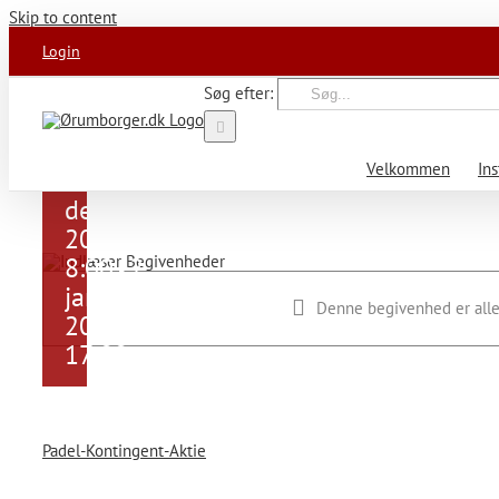
ved
Skip to content
Tjelecenteret.
Login
Klik på
nedenstående
Søg efter:
link og læs
indlægget.
Velkommen
Ins
21.
december,
2022 kl.
8:00
2.
-
januar,
Denne begivenhed er alle
2023 kl.
17:00
Padel-Kontingent-Aktie