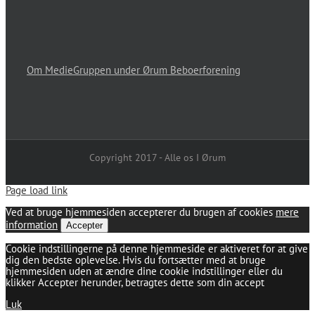
Om MedieGruppen under Ørum Beboerforening
Copyright 2017 - Alle os I Ørum
Page load link
Ved at bruge hjemmesiden accepterer du brugen af cookies
mere
information
Accepter
Cookie indstillingerne på denne hjemmeside er aktiveret for at give
dig den bedste oplevelse. Hvis du fortsætter med at bruge
hjemmesiden uden at ændre dine cookie indstillinger eller du
klikker Accepter herunder, betragtes dette som din accept
Luk