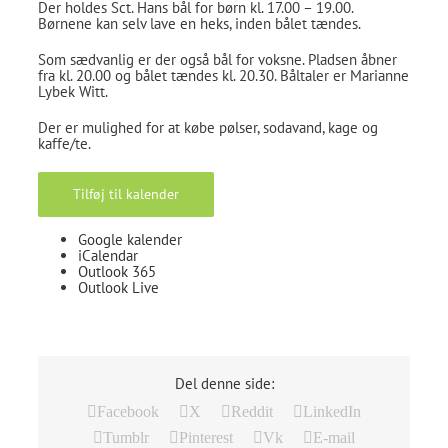
Der holdes Sct. Hans bål for børn kl. 17.00 – 19.00.
Børnene kan selv lave en heks, inden bålet tændes.
Som sædvanlig er der også bål for voksne. Pladsen åbner
fra kl. 20.00 og bålet tændes kl. 20.30. Båltaler er Marianne
Lybek Witt.
Der er mulighed for at købe pølser, sodavand, kage og
kaffe/te.
Tilføj til kalender
Google kalender
iCalendar
Outlook 365
Outlook Live
Del denne side:
Facebook
X
Reddit
LinkedIn
Tumblr
Pinterest
Vk
E-mail