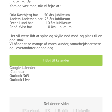
jubilæum i år.
Kom og vær med, når vi fejre at :
Orla Kastbjerg har. 50 års jubilæum
Anders Andersen har 25 års Jubilæum
Peter Lund har 10 års Jubilæum
René Kvist har 10 års Jubilæum
Her vil være lidt at spise og skylle ned med. og plads til en
god snak.
Vi håber at se mange af vores kunder, samarbejdspartnere
og Leverandører denne dag.
Tilføj til kalender
Google kalender
iCalendar
Outlook 365
Outlook Live
Del denne side:
Facebook
X
Reddit
LinkedIn