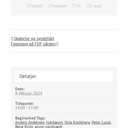
Tumblr
Pinterest
Vk
E-mail
Skabelse og syndefald
Fastelavn på FDF gården
Detaljer
Dato:
9. februar, 2024
Tidspunkt:
14:00 - 17:00
Begivenhed Tags:
Anders Andersen
,
jubilæum
,
Orla Kastbjerg
,
Peter Lund
,
René Kvist
,
ørum vandværk