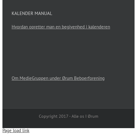
KALENDER MANUAL
Hvordan opretter man en begivenhed i kalenderen
Om MedieGruppen under Ørum Beboerforening
Copyright 2017 - Alle os I Ørum
Page load link