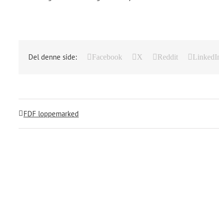
Del denne side:
Facebook
X
Reddit
LinkedI
FDF loppemarked