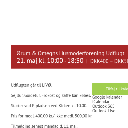
Ørum & Omegns Husmoderforening Udflugt
21. maj kl. 10:00
18:30
-
|
DKK400 – DKK5
Udflugten går til LIVØ.
Tilføj til ka
Sejltur, Guidetur, Frokost og kaffe kan købes.
Google kalender
iCalendar
Starter ved P-pladsen ved Kirken kl. 10.00.
Outlook 365
Outlook Live
Pris for medl. 400,00 kr./ ikke medl. 500,00 kr.
Tilmelding senest mandag d. 11. maj.