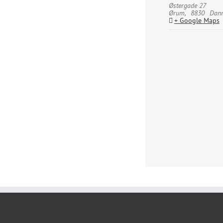
Østergade 27
Ørum
,
8830
Dan
+ Google Maps