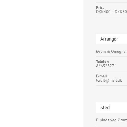
Pris:
DKK400 – DKK5
Arrangør
Ørum & Omegns 
Telefon
86652827
E-mail
lcroft@mail.dk
Sted
P-plads ved Ørum