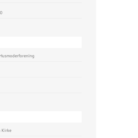
00
Husmoderforening
 Kirke