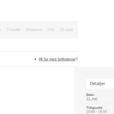
n
Tumblr
Pinterest
Vk
E-mail
På Tur med Stifinderne
Detaljer
Dato:
21. maj
Tidspunkt:
10:00 - 18:30