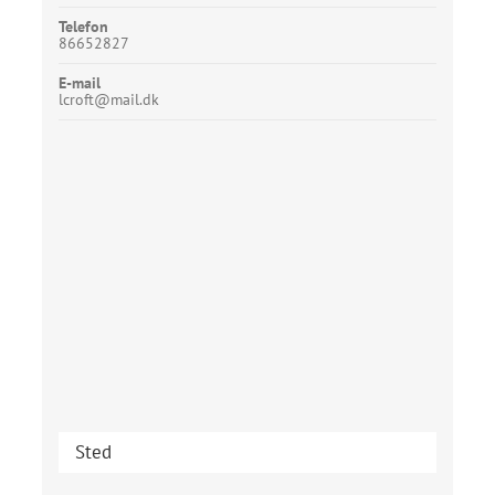
Telefon
86652827
E-mail
lcroft@mail.dk
Sted