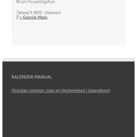
Ørum Forsamligshus
Tjelevej 9
8830
Danmark
+ Google Maps
KALENDER MANUAL
Hvordan opretter man en begivenhed i kalenderen