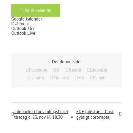
Tilføj til kalender
Google kalender
iCalendar
Outlook 365
Outlook Live
Del denne side:
Facebook
X
Reddit
LinkedIn
Tumblr
Pinterest
Vk
E-mail
Julebanko i forsamlingshuset
FDF julestue – husk
tirsdag d. 23. nov. kl. 18.30
gyldigt coronapas