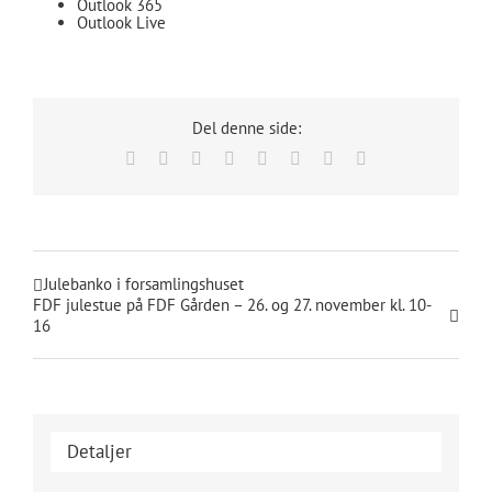
Outlook 365
Outlook Live
Del denne side:
Facebook
X
Reddit
LinkedIn
Tumblr
Pinterest
Vk
E-
mail
Julebanko i forsamlingshuset
FDF julestue på FDF Gården – 26. og 27. november kl. 10-
16
Detaljer