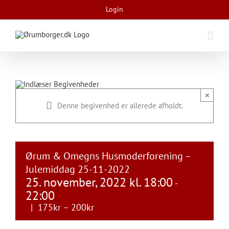
Skip
Login
to
content
×
Denne begivenhed er allerede afholdt.
Ørum & Omegns Husmoderforening –
Julemiddag 25-11-2022
25. november, 2022 kl. 18:00
-
22:00
|
175kr – 200kr