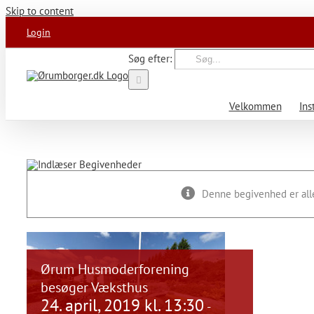
Skip to content
Login
Søg efter:
Velkommen
Ins
Denne begivenhed er alle
Ørum Husmoderforening
besøger Væksthus
24. april, 2019 kl. 13:30
-