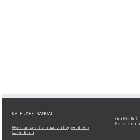
KALENDER MANUAL
Om MedieGr
Beboerforen
Hvordan opretter man en begivenhed i
kalenderen