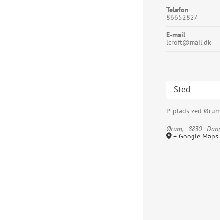
Telefon
86652827
E-mail
lcroft@mail.dk
Sted
P-plads ved Ørum
Ørum
,
8830
Dan
+ Google Maps