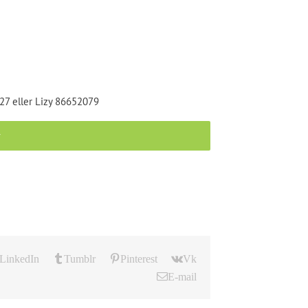
27 eller Lizy 86652079
r
LinkedIn
Tumblr
Pinterest
Vk
E-mail