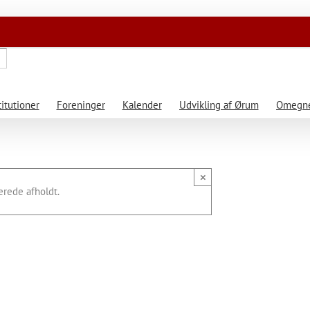
titutioner
Foreninger
Kalender
Udvikling af Ørum
Omegne
×
rede afholdt.