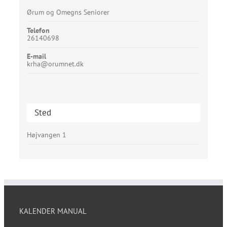
Ørum og Omegns Seniorer
Telefon
26140698
E-mail
krha@orumnet.dk
Sted
Højvangen 1
KALENDER MANUAL