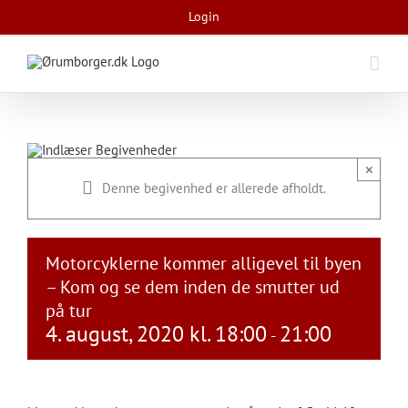
Skip
Login
to
content
×
Denne begivenhed er allerede afholdt.
Motorcyklerne kommer alligevel til byen
– Kom og se dem inden de smutter ud
på tur
4. august, 2020 kl. 18:00
21:00
-