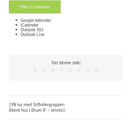
Tilføj til kalender
Google kalender
iCalendar
Outlook 365
Outlook Live
Del denne side:
Facebook
X
Reddit
LinkedIn
Tumblr
Pinterest
Vk
E-
mail
På tur med Stifindergruppen
Åbent hus i Ørum IF – tennis