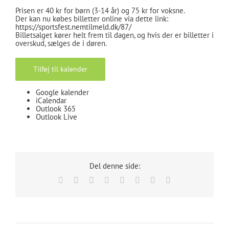
Prisen er 40 kr for børn (3-14 år) og 75 kr for voksne.
Der kan nu købes billetter online via dette link:
https://sportsfest.nemtilmeld.dk/87/
Billetsalget kører helt frem til dagen, og hvis der er billetter i
overskud, sælges de i døren.
Tilføj til kalender
Google kalender
iCalendar
Outlook 365
Outlook Live
Del denne side:
Facebook
X
Reddit
LinkedIn
Tumblr
Pinterest
Vk
E-
mail