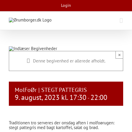
Skip
Login
to
content
×
Denne begivenhed er allerede afholdt.
MolFoØr | STEGT PATTEGRIS
9. august, 2023 kl. 17:30
22:00
-
Traditionen tro serveres der onsdag aften i molfoørugen:
stegt pattegris med bagt kartoffel, salat og brød.