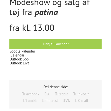
Modeshow og salg af
tøj fra
patina
fra kl. 13.00
Tilføj til kalender
Google kalender
iCalendar
Outlook 365
Outlook Live
Del denne side:
Facebook
X
Reddit
LinkedIn
Tumblr
Pinterest
Vk
E-mail