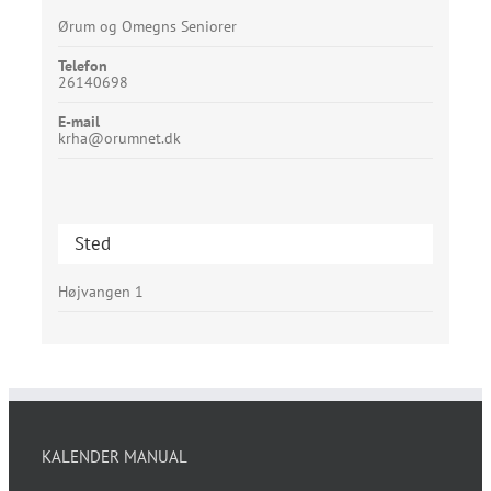
Ørum og Omegns Seniorer
Telefon
26140698
E-mail
krha@orumnet.dk
Sted
Højvangen 1
KALENDER MANUAL