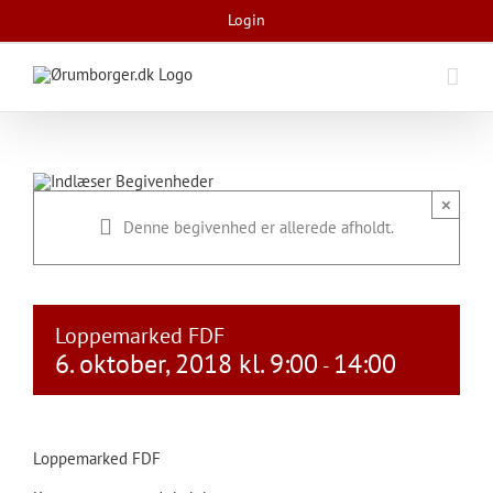
Skip
Login
to
content
×
Denne begivenhed er allerede afholdt.
Loppemarked FDF
6. oktober, 2018 kl. 9:00
14:00
-
Loppemarked FDF