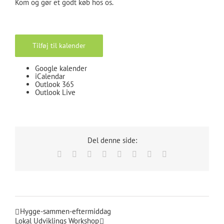
Kom og gør et godt køb hos os.
Tilføj til kalender
Google kalender
iCalendar
Outlook 365
Outlook Live
Del denne side:
Facebook
X
Reddit
LinkedIn
Tumblr
Pinterest
Vk
E-
mail
Hygge-sammen-eftermiddag
Lokal Udviklings Workshop