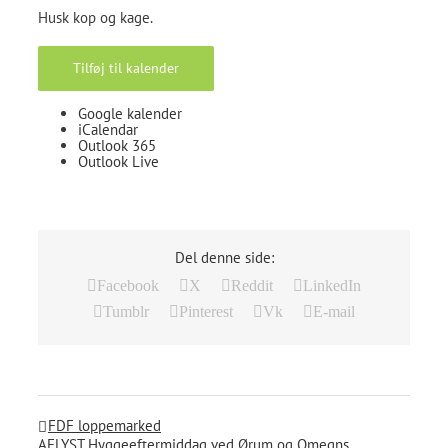
Husk kop og kage.
Tilføj til kalender
Google kalender
iCalendar
Outlook 365
Outlook Live
Del denne side:
Facebook
X
Reddit
LinkedIn
Tumblr
Pinterest
Vk
E-mail
FDF loppemarked
AFLYST Hyggeeftermiddag ved Ørum og Omegns