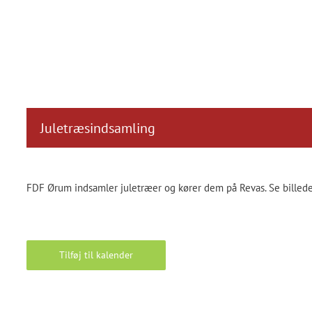
Juletræsindsamling
FDF Ørum indsamler juletræer og kører dem på Revas. Se billed
Tilføj til kalender