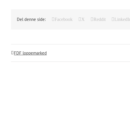
Del denne side:
Facebook
X
Reddit
LinkedI
FDF loppemarked