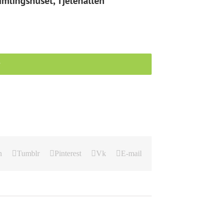
amlingshuset, Tjelehallen
r
n
Tumblr
Pinterest
Vk
E-mail