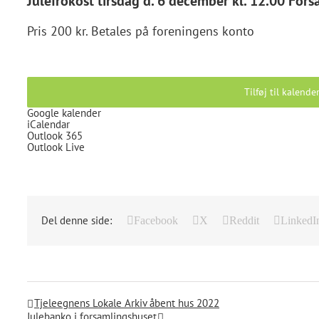
Julefrokost tirsdag d. 6 december kl. 12.00 Fors
Pris 200 kr. Betales på foreningens konto
Tilføj til kalende
Google kalender
iCalendar
Outlook 365
Outlook Live
Del denne side:
Facebook
X
Reddit
LinkedI
Tjeleegnens Lokale Arkiv åbent hus 2022
Julebanko i forsamlingshuset