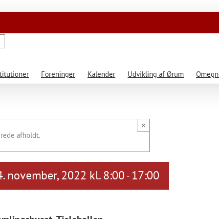
titutioner
Foreninger
Kalender
Udvikling af Ørum
Omegne
×
rede afholdt.
. november, 2022 kl. 8:00
17:00
-