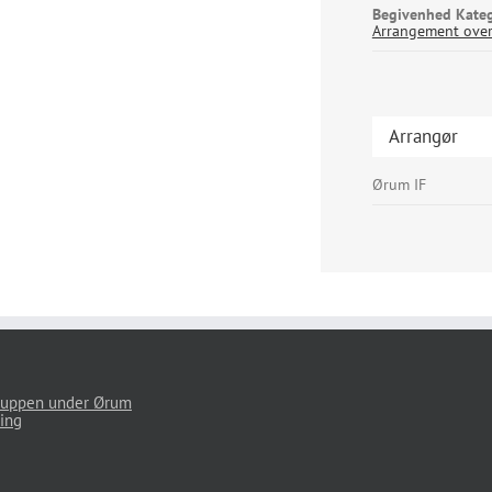
Begivenhed Kateg
Arrangement over
Arrangør
Ørum IF
uppen under Ørum
ing