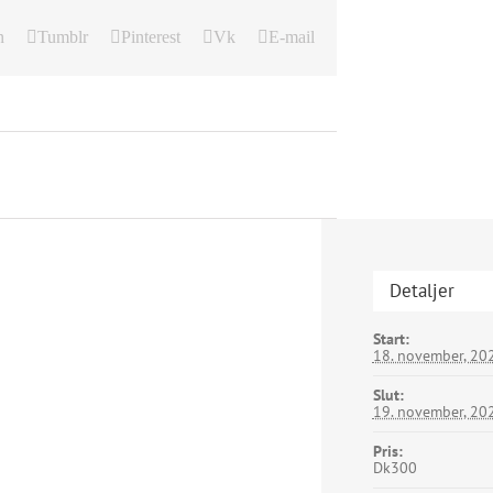
n
Tumblr
Pinterest
Vk
E-mail
Detaljer
Start:
18. november, 202
Slut:
19. november, 202
Pris:
Dk300