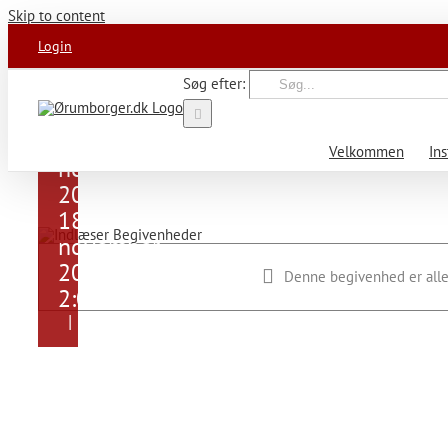
Skip to content
Login
Søg efter:
Julefrokost
Ørum IF
18.
Velkommen
Ins
november,
2023 kl.
18:00
19.
-
november,
2023 kl.
Denne begivenhed er alle
2:00
|
Dk300