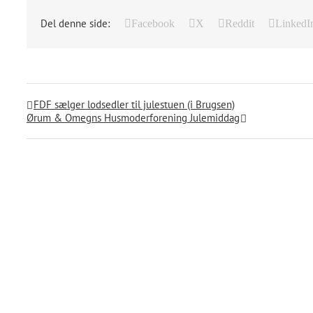
Del denne side:
Facebook
X
Reddit
LinkedI
FDF sælger lodsedler til julestuen (i Brugsen)
Ørum & Omegns Husmoderforening Julemiddag