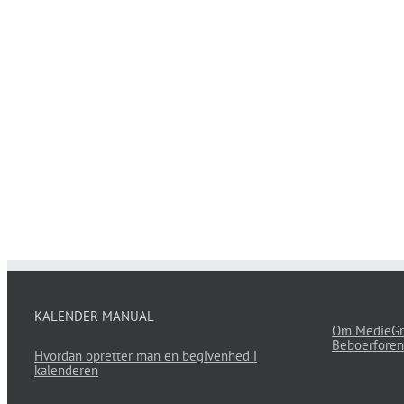
KALENDER MANUAL
Om MedieGr
Beboerforen
Hvordan opretter man en begivenhed i
kalenderen