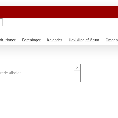
titutioner
Foreninger
Kalender
Udvikling af Ørum
Omegne
×
rede afholdt.