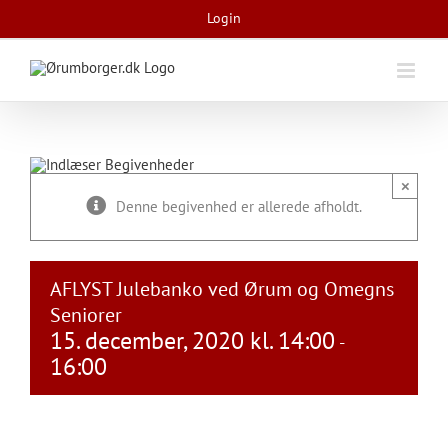
Skip
Login
to
content
×
Denne begivenhed er allerede afholdt.
AFLYST Julebanko ved Ørum og Omegns
Seniorer
15. december, 2020 kl. 14:00
-
16:00