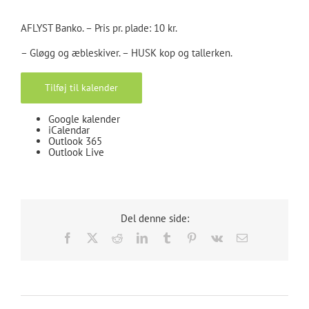
AFLYST Banko. – Pris pr. plade: 10 kr.
– Gløgg og æbleskiver. – HUSK kop og tallerken.
Tilføj til kalender
Google kalender
iCalendar
Outlook 365
Outlook Live
Del denne side:
Facebook
X
Reddit
LinkedIn
Tumblr
Pinterest
Vk
E-
mail