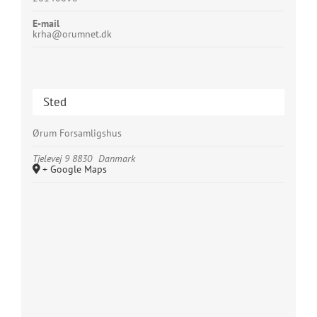
E-mail
krha@orumnet.dk
Sted
Ørum Forsamligshus
Tjelevej 9
8830
Danmark
+ Google Maps