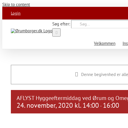
Skip to content
Login
Søg efter:
Velkommen
Ins
Denne begivenhed er alle
AFLYST Hyggeeftermiddag ved Ørum og Omeg
24. november, 2020 kl. 14:00
16:00
-