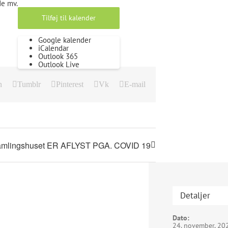
de mv.
Tilføj til kalender
Google kalender
iCalendar
Outlook 365
Outlook Live
n
Tumblr
Pinterest
Vk
E-mail
rsamlingshuset ER AFLYST PGA. COVID 19
Detaljer
Dato:
24. november, 20