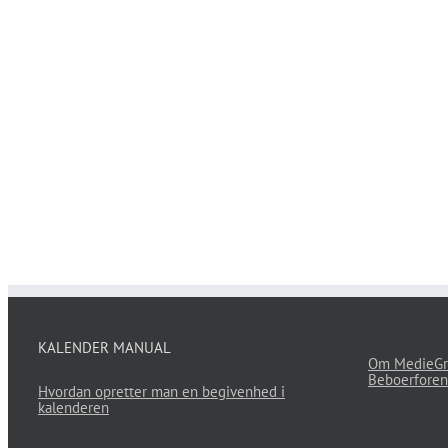
KALENDER MANUAL
Om MedieGr
Beboerforen
Hvordan opretter man en begivenhed i
kalenderen