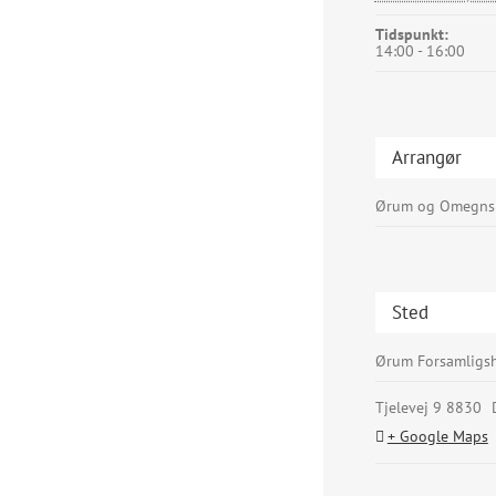
Tidspunkt:
14:00 - 16:00
Arrangør
Ørum og Omegns 
Sted
Ørum Forsamligs
Tjelevej 9
8830
+ Google Maps