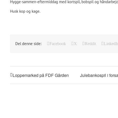
Hygge-sammen-eftermiddag med kortspil, bobspil og håndarbej
Husk kop og kage.
Del denne side:
Facebook
X
Reddit
LinkedI
Loppemarked på FDF Gården
Julebankospil i fo