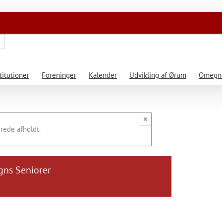
titutioner
Foreninger
Kalender
Udvikling af Ørum
Omegne
×
rede afholdt.
ns Seniorer