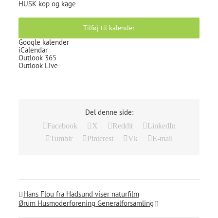
HUSK kop og kage
Tilføj til kalender
Google kalender
iCalendar
Outlook 365
Outlook Live
Del denne side:
Facebook
X
Reddit
LinkedIn
Tumblr
Pinterest
Vk
E-mail
Hans Flou fra Hadsund viser naturfilm
Ørum Husmoderforening Generalforsamling