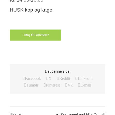
HUSK kop og kage.
Tilføj til kalender
Del denne side:
Facebook
X
Reddit
LinkedIn
Tumblr
Pinterest
Vk
E-mail
Banko
Kredsweekend FDF Ørum