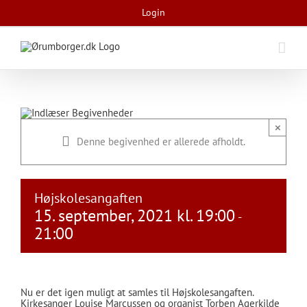
Skip
Login
to
content
×
Denne begivenhed er allerede afholdt.
Højskolesangaften
15. september, 2021 kl. 19:00
-
21:00
Nu er det igen muligt at samles til Højskolesangaften.
Kirkesanger Louise Marcussen og organist Torben Agerkilde