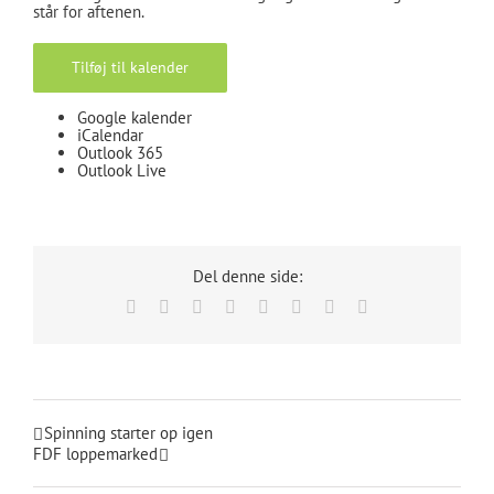
står for aftenen.
Tilføj til kalender
Google kalender
iCalendar
Outlook 365
Outlook Live
Del denne side:
Facebook
X
Reddit
LinkedIn
Tumblr
Pinterest
Vk
E-
mail
Spinning starter op igen
FDF loppemarked