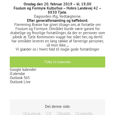
Onsdag den 20. februar 2019 – kl. 19,00
Foulum og Formyre Kulturhus – Hobro Landevej 42 –
8830 Tjele.
Dagsorden iflg. Vedtægterne.
Efter generalforsamling og kaffebord.
Flemming Brøste har givet tilsagn om, at fortælle om
Foulum og Formyre. Området burde være garant for
drabelige og finurlige fortællinger, da der er personer som
påstår at Tjele Kommunes vugge har stået her, og dertil
har området leveret en lang række af farverige personer,
så mon ikke.,,
Vi glæder os i hvert fald til nogle gode fortællinger
Tilføj til kalender
Google kalender
iCalendar
Outlook 365
Outlook Live
Del denne side:
Facebook
X
Reddit
LinkedIn