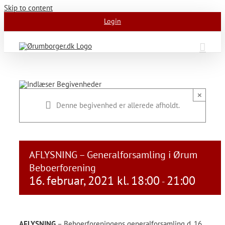
Skip to content
Login
×
Denne begivenhed er allerede afholdt.
AFLYSNING – Generalforsamling i Ørum
Beboerforening
16. februar, 2021 kl. 18:00
21:00
-
AFLYSNING
– Beboerforeningens generalforsamling d. 16.