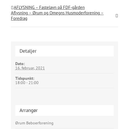
AFLYSNING – Fastelavn på FDF-gården
Aflysning – Ørum og Omegns Husmoderforening –
Foredrag
Detaljer
Dato:
16. februar, 2021
Tidspunkt:
18:00 - 21:00
Arrangør
Ørum Beboerforening