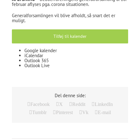
februar aflyses pga. corona situationen.
Generalforsamlingen vil blive afholdt, så snart det er
muligt.
Tilføj til kalender
Google kalender
iCalendar
Outlook 365
Outlook Live
Del denne side:
Facebook
X
Reddit
LinkedIn
Tumblr
Pinterest
Vk
E-mail