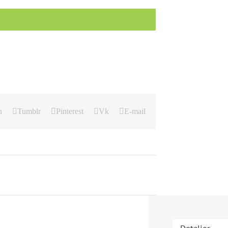
r
n
Tumblr
Pinterest
Vk
E-mail