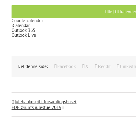
Tilføj til kalende
Google kalender
iCalendar
Outlook 365
Outlook Live
Del denne side:
Facebook
X
Reddit
LinkedI
Julebankospil i forsamlingshuset
FDF Ørum’s julestue 2019