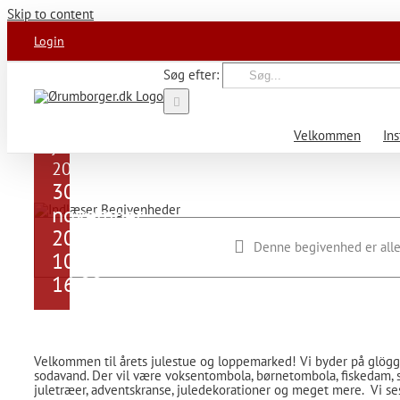
Skip to content
Login
Søg efter:
FDF
Ørum’s
Velkommen
Ins
julestue
2019
30.
november,
2019 kl.
Denne begivenhed er alle
10:00
-
16:00
Velkommen til årets julestue og loppemarked! Vi byder på glögg,
sodavand. Der vil være voksentombola, børnetombola, fiskedam,
juletræer, adventskranse, juledekorationer og meget mere. Vi se