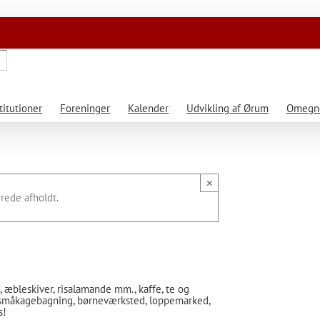
titutioner
Foreninger
Kalender
Udvikling af Ørum
Omegne
×
rede afholdt.
 æbleskiver, risalamande mm., kaffe, te og
 småkagebagning, børneværksted, loppemarked,
s!