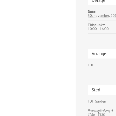
Detaljer
Dato:
30. november, 20
Tidspunkt:
10:00 - 16:00
Arrangør
FDF
Sted
FDF Gården
Præstegårdsvej 4
Tjele
,
8830