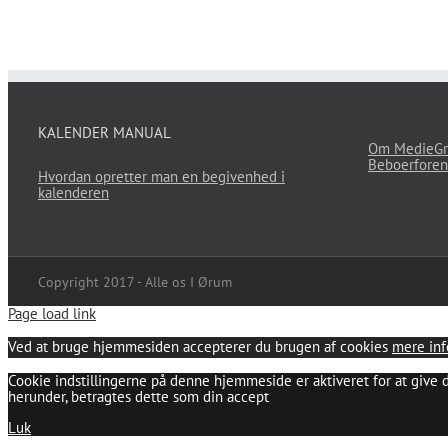
KALENDER MANUAL
Om MedieGr
Beboerforen
Hvordan opretter man en begivenhed i
kalenderen
Copyright 2017 - Alle os I Ørum
Page load link
Ved at bruge hjemmesiden accepterer du brugen af cookies
mere inf
Cookie indstillingerne på denne hjemmeside er aktiveret for at give 
herunder, betragtes dette som din accept
Luk