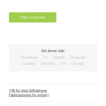
Tilføj til kalender
Del denne side:
Facebook
X
Reddit
LinkedIn
Tumblr
Pinterest
Vk
E-mail
På Tur med Stifinderene
Fællesspisning for enlige