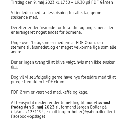
Tirsdag den 9. maj 2023 kl. 17.30 – 19.30 på FDF Gården
Vi indleder med fællesspisning for alle. Tag gerne
søskende med.
Derefter er der årsmøde for forældre og unge, mens der
er arrangeret noget andet for børnene.
Unge over 15 år, som er medlem af FDF Ørum, kan
stemme til årsmødet, og er meget velkomne lige som alle
andre
Der er ingen tvang til at blive valgt, hvis man ikke ønsker
det.
Dog vil vi selvfølgelig gerne have nye forældre med til at
præge fremtiden i FDF Ørum.
FDF Ørum er vært ved mad, kaffe og kage.
Af hensyn til maden er der tilmelding til mødet
senest
fredag den 5. maj 2023
til formand Jørgen Boller på
tlf./sms 21231194, e-mail Jorgen_boller@yahoo.dk eller i
Facebook-opslaget