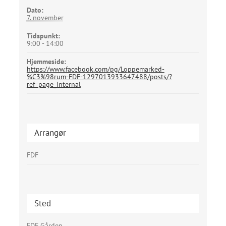
Dato:
7. november
Tidspunkt:
9:00 - 14:00
Hjemmeside:
https://www.facebook.com/pg/Loppemarked-
%C3%98rum-FDF-1297013933647488/posts/?
ref=page_internal
Arrangør
FDF
Sted
FDF Gården