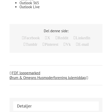
Outlook 365
Outlook Live
Del denne side:
Facebook
X
Reddit
LinkedIn
Tumblr
Pinterest
Vk
E-mail
FDF loppemarked
Ørum & Omegns Husmoderforening Julemiddag
Detaljer