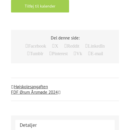
Tilføj til kalender
Del denne side:
Facebook
X
Reddit
LinkedIn
Tumblr
Pinterest
Vk
E-mail
Højskolesangaften
FDF Ørum Årsmøde 2024
Detaljer