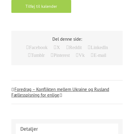
Tilføj til kalender
Del denne side:
Facebook
X
Reddit
LinkedIn
Tumblr
Pinterest
Vk
E-mail
Foredrag – Konflikten mellem Ukraine og Rusland
Fællesspisning for enlige
Detaljer